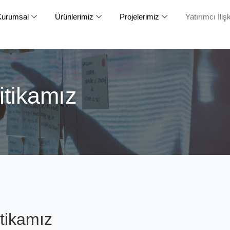
Kurumsal
Ürünlerimiz
Projelerimiz
Yatırımcı İlişk
itikamız
itikamız