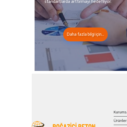
standartlarda arttırmayı hedefliyor.
Daha fazla bilgi için...
Kurums
Ürünler