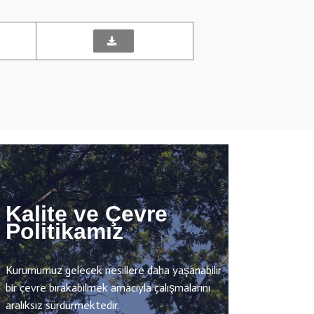
Kalite ve Çevre
Politikamız
Kurumumuz gelecek nesillere daha yaşanabilir
bir çevre bırakabilmek amacıyla çalışmalarını
aralıksız sürdürmektedir.